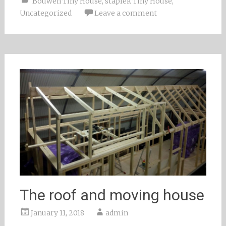
Bouwen Tiny House
,
staplek Tiny House
,
Uncategorized
Leave a comment
The roof and moving house
January 11, 2018
admin