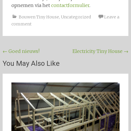
opnemen via het
contactformulier
.
Bouwen Tiny House
,
Uncategorized
Leave a
comment
Post navigation
←
Goed nieuws!
Electricity Tiny House
→
You May Also Like