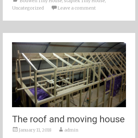
Bouwen Tiny House
,
staplek Tiny House
,
Uncategorized
Leave a comment
The roof and moving house
January 11, 2018
admin