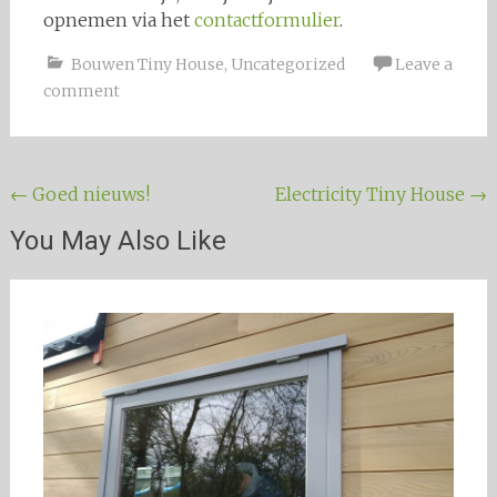
opnemen via het
contactformulier
.
Bouwen Tiny House
,
Uncategorized
Leave a
comment
Post navigation
←
Goed nieuws!
Electricity Tiny House
→
You May Also Like